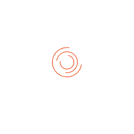
SK-Lauf 2025
8
SK-Lauf 2019
83
EM 40+ 2011
35
Bau der Boxengasse
34
Rennveranstaltungen vor 2003
98
Shepherd Season Opening 2013
37