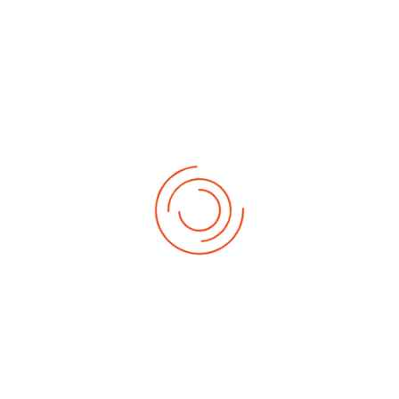
ltdecke mit der feinen Körung von 0,5 bietet eine hervor
 das Bahngelände ist mit einem Maschendrahtzaun umgeben
 wurde das komplett neu gestaltete Fahrerlager eingeweiht
 attraktiven "Schrauberplatz" und gewährleisten ausreiche
genen Stromanschluss. Daneben steht auch ein Reifenschlei
 abgeflacht, sowie komplett neu lackiert. Seit 2008 setzen 
 und die Platzierungen der Fahrer informieren. Seit 2017 is
ive) auf dem persönlichen Smartphone oder Tablet installi
t. 2019 wurden die äußeren Begrenzungssteine im Infield en
3 wurde das Gelände an festen Strom angeschlossen und zu
in den späten 90ern verschwand, mit neuer Streckenführung
st mit allen Offroadfahrzeugen im Maßstab 1:10 und 1:8 be